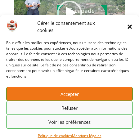
Gérer le consentement aux
cookies
00:00
02:46
Pour offrir les meilleures expériences, nous utilisons des technologies
telles que les cookies pour stocker et/ou accéder aux informations des
appareils. Le fait de consentir à ces technologies nous permettra de
Une équipe de France 2 est venue faire un petit
traiter des données telles que le comportement de navigation ou les ID
reportage sur l’Albret et notre bateau, le Prince
uniques sur ce site. Le fait de ne pas consentir ou de retirer son
consentement peut avoir un effet négatif sur certaines caractéristiques
Henry. La diffusion a eu lieu le dimanche 4 mai 2025,
et fonctions.
pendant le journal de 13h.
Accepter
Refuser
© 2025 – Les Croisières du Prince Henry – (Croisières
Voir les préférences
en Aquitaine à Nérac) – Tous droits réservés –
Mentions Légales
-
Politique de cookies
Mentions légales