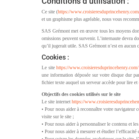
Conditions d’utilisation :
Ce site (
https://www.croisieresduprincehenry.com
et un graphisme plus agréable, nous vous recomm
SAS Grémont met en œuvre tous les moyens dont ell
omissions peuvent survenir. L’internaute devra don
qu’il jugerait utile. SAS Grémont n’est en aucun ca
Cookies :
Le site
https://www.croisieresduprincehenry.com/
une information déposée sur votre disque dur par 
fichier texte auquel un serveur accède pour lire et
Objectifs des cookies utilisés sur le site
Le site internet
https://www.croisieresduprincehe
• Pour nous aider à reconnaître votre navigateur 
visite sur le site ;
• Pour nous aider à personnaliser le contenu et les
• Pour nous aider à mesurer et étudier l’efficacité 
• Pour suivre les données analytiques sur le site, l’u