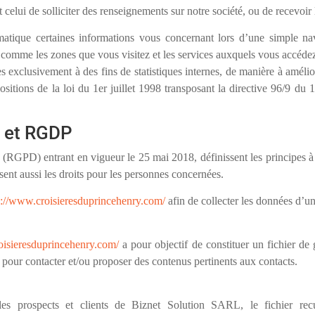
 celui de solliciter des renseignements sur notre société, ou de recevoir 
atique certaines informations vous concernant lors d’une simple navi
, comme les zones que vous visitez et les services auxquels vous accédez
es exclusivement à des fins de statistiques internes, de manière à amélio
sitions de la loi du 1er juillet 1998 transposant la directive 96/9 du 1
é et RGDP
GPD) entrant en vigueur le 25 mai 2018, définissent les principes à res
sent aussi les droits pour les personnes concernées.
s://www.croisieresduprincehenry.com/
afin de collecter les données d’un 
oisieresduprincehenry.com/
a pour objectif de constituer un fichier de 
s, pour contacter et/ou proposer des contenus pertinents aux contacts.
es prospects et clients de Biznet Solution SARL, le fichier recue