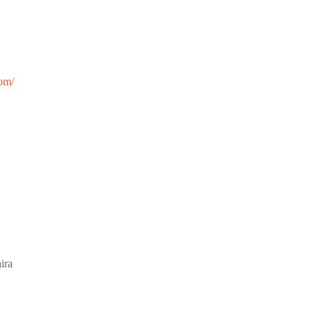
com/
ira