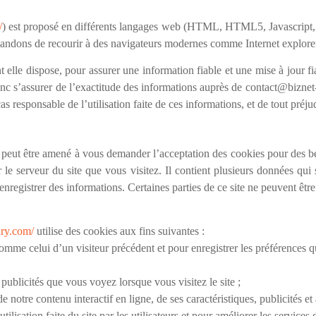
/
) est proposé en différents langages web (HTML, HTML5, Javascript, C
andons de recourir à des navigateurs modernes comme Internet explore
e dispose, pour assurer une information fiable et une mise à jour fiabl
c s’assurer de l’exactitude des informations auprès de contact@biznet-so
s responsable de l’utilisation faite de ces informations, et de tout préju
peut être amené à vous demander l’acceptation des cookies pour des bes
le serveur du site que vous visitez. Il contient plusieurs données qui
 enregistrer des informations. Certaines parties de ce site ne peuvent êtr
nry.com/
utilise des cookies aux fins suivantes :
comme celui d’un visiteur précédent et pour enregistrer les préférences 
 publicités que vous voyez lorsque vous visitez le site ;
de notre contenu interactif en ligne, de ses caractéristiques, publicités 
tilisation faite du site par les utilisateurs et pour améliorer les services 