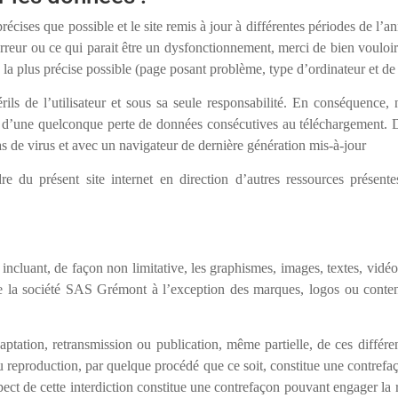
récises que possible et le site remis à jour à différentes périodes de l’a
rreur ou ce qui parait être un dysfonctionnement, merci de bien vouloir 
 la plus précise possible (page posant problème, type d’ordinateur et de
érils de l’utilisateur et sous sa seule responsabilité. En conséquence,
u d’une quelconque perte de données consécutives au téléchargement. De 
pas de virus et avec un navigateur de dernière génération mis-à-jour
e du présent site internet en direction d’autres ressources présente
ncluant, de façon non limitative, les graphismes, images, textes, vidéos
de la société SAS Grémont à l’exception des marques, logos ou contenu
aptation, retransmission ou publication, même partielle, de ces différen
 reproduction, par quelque procédé que ce soit, constitue une contrefaço
pect de cette interdiction constitue une contrefaçon pouvant engager la r