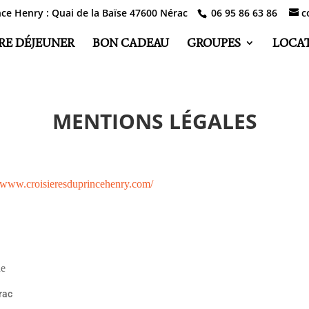
nce Henry : Quai de la Baïse 47600 Nérac
06 95 86 63 86
c
RE DÉJEUNER
BON CADEAU
GROUPES
LOCA
MENTIONS LÉGALES
//www.croisieresduprincehenry.com/
ue
rac