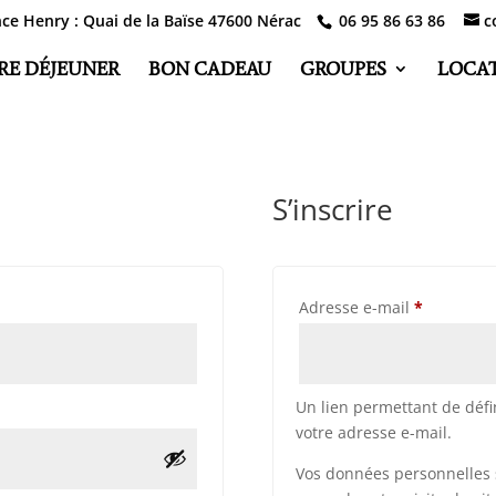
nce Henry : Quai de la Baïse 47600 Nérac
06 95 86 63 86
c
RE DÉJEUNER
BON CADEAU
GROUPES
LOCA
S’inscrire
Obligatoi
Adresse e-mail
*
Un lien permettant de déf
votre adresse e-mail.
Vos données personnelles 