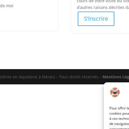
cours de votre visite du si
 de moi
d’autres raisons décrites 
S’inscrire
isières en Aquitaine à Nérac) – Tous droits réservés –
Mentions Lég
Pour offrir 
cookies pour
à ces techn
de navigatio
consentement