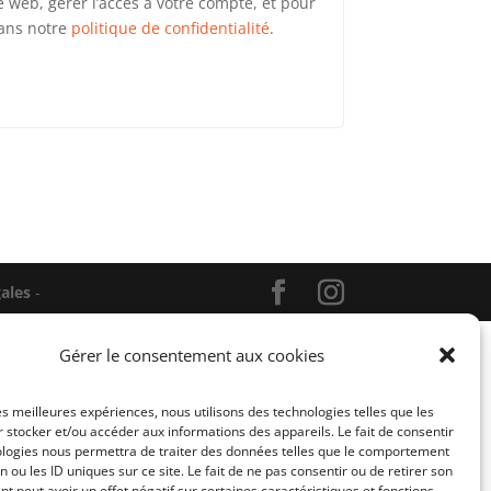
te web, gérer l’accès à votre compte, et pour
dans notre
politique de confidentialité
.
ales
-
Gérer le consentement aux cookies
les meilleures expériences, nous utilisons des technologies telles que les
 stocker et/ou accéder aux informations des appareils. Le fait de consentir
ologies nous permettra de traiter des données telles que le comportement
n ou les ID uniques sur ce site. Le fait de ne pas consentir ou de retirer son
 peut avoir un effet négatif sur certaines caractéristiques et fonctions.