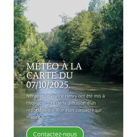
MÉTÉO À LA
CARTE DU
07/10/2025.
Nérac et Le Prince Henry ont été mis à
l'honneur lors de la diffusion d'un
reportage qui leur était consacré sur
France 3.
Contactez-nous